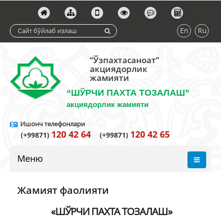
En
Ru
“Ўзпахтасаноат”
акциядорлик
жамияти
“ШЎРЧИ ПАХТА ТОЗАЛАШ”
акциядорлик жамияти
Ишонч телефонлари
120 42 64
120 42 65
(+99871)
(+99871)
Меню
Жамият фаолияти
«ШЎРЧИ ПАХТА ТОЗАЛАШ»