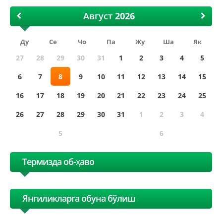
Август
Ду
Се
Чо
Па
Жу
Ша
Як
27
28
29
30
31
1
2
3
4
5
6
7
8
9
10
11
12
13
14
15
16
17
18
19
20
21
22
23
24
25
26
27
28
29
30
31
1
2
3
4
5
6
Термизда об-ҳаво
Янгиликларга обуна бўлиш