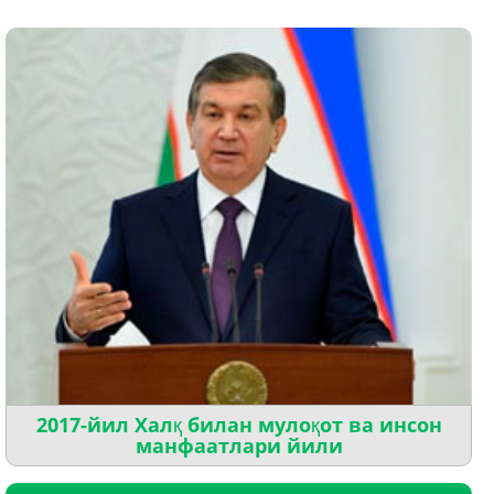
2017-йил Халқ билан мулоқот ва инсон
манфаатлари йили