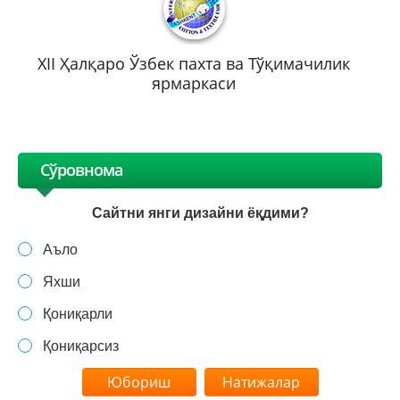
XII Ҳалқаро Ўзбек пахта ва Тўқимачилик
ярмаркаси
Сўровнома
Сайтни янги дизайни ёқдими?
Аъло
Яхши
Қониқарли
Қониқарсиз
Натижалар