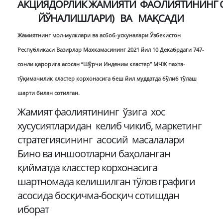
АКЦИЯДОРЛИК
ЖАМИЯТ
И
ФАОЛИЯТИНИНГ
ЙЎНАЛИШЛАРИ)
ВА
МАҚСАДИ
Жамиятнинг мол-мулклари ва асбоб-ускуналари Ўзбекистон
Республикаси Вазирлар Махкамасининг 2021 йил 10 Декабрдаги 747-
сонли қарорига асосан “Шўрчи Инденим кластер” МЧЖ пахта-
тўқимачилик кластер корхонасига беш йил муддатда бўлиб тўлаш
шарти билан сотилган.
Жамият фаолиятининг ўзига хос
хусусиятларидан келиб чикиб, маркетинг
стратегиясининг асосий масалалари
Бино ва иншоотларни баҳоланган
қийматда класстер корхонасига
шартномада келишилган тўлов графиги
асосида босқичма-босқич сотишдан
иборат