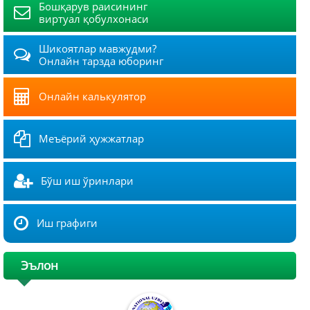
Бошқарув раисининг
виртуал қобулхонаси
Шикоятлар мавжудми?
Онлайн тарзда юборинг
Онлайн калькулятор
Меъёрий ҳужжатлар
Бўш иш ўринлари
Иш графиги
Эълон