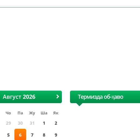
I Ҳалқаро Ўзбек пахта ва
XII Ҳалқаро Ўзбек па
Тўқимачилик ярмаркаси
Тўқимачилик ярмар
Август
Термизда об-ҳаво
Чо
Па
Жу
Ша
Як
29
30
31
1
2
5
6
7
8
9