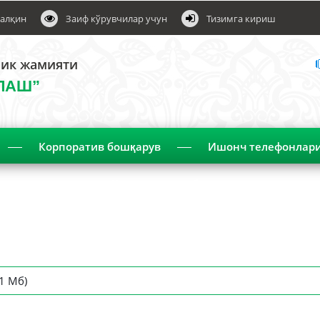
алқин
Заиф кўрувчилар учун
Тизимга кириш
лик жамияти
ЛАШ”
Корпоратив бошқарув
Ишонч телефонлар
Чораклик ҳисобот
1 Мб)