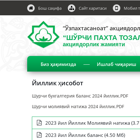
Бош саҳифа
Сайт харитаси
Мобил т
“Ўзпахтасаноат” акциядор
“ШЎРЧИ ПАХТА ТОЗА
акциядорлик жамияти
Биз ҳақимизда
Ишлаб чиқариш
Йиллик ҳисобот
Шурчи бухгалтерия баланс 2024 йиллик.PDF
Шурчи молиявий натижа 2024 йиллик.PDF
2023 йил Йиллик Молиявий натижа (3.7
2023 йил Йиллик баланс (4.50 Мб)