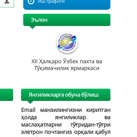
Иш графиги
Эълон
хта ва
XII Ҳалқаро Ўзбек пахта ва
XII Ҳа
каси
Тўқимачилик ярмаркаси
Тўқим
Янгиликларга обуна бўлиш
Email манзилингизни киритган
ҳолда янгиликлар ва
маслаҳатларни тўғридан-тўғри
элетрон почтангиз орқали қабул