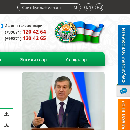
En
Ru
Ишонч телефонлари
120 42 64
(+99871)
120 42 65
(+99871)
и
Янгиликлар
Алоқалар