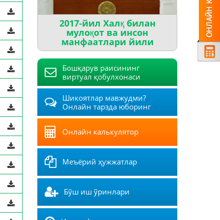
2017-йил Халқ билан
мулоқот ва инсон
манфаатлари йили
Бошқарув раисининг
виртуал қобулхонаси
Шикоятлар мавжудми?
Онлайн тарзда юборинг
Онлайн калькулятор
Меъёрий ҳужжатлар
Бўш иш ўринлари