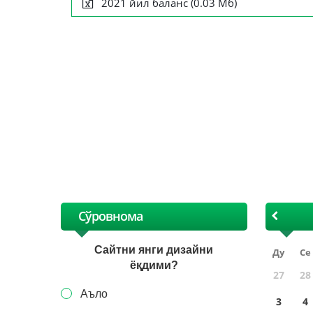
2021 йил баланс (0.03 Мб)
XI
Сўровнома
Сайтни янги дизайни
Ду
Се
ёқдими?
27
28
Аъло
3
4