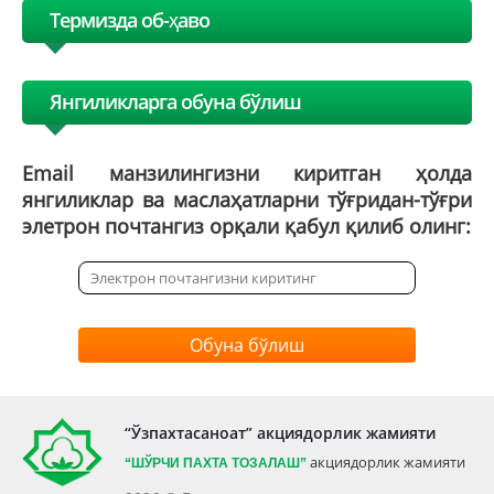
Термизда об-ҳаво
Янгиликларга обуна бўлиш
Email манзилингизни киритган ҳолда
янгиликлар ва маслаҳатларни тўғридан-тўғри
элетрон почтангиз орқали қабул қилиб олинг:
Обуна бўлиш
“Ўзпахтасаноат” акциядорлик жамияти
акциядорлик жамияти
“ШЎРЧИ ПАХТА ТОЗАЛАШ”