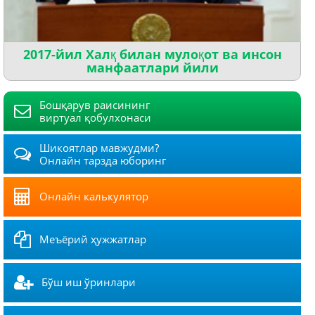
2017-йил Халқ билан мулоқот ва инсон
манфаатлари йили
Бошқарув раисининг
виртуал қобулхонаси
Шикоятлар мавжудми?
Онлайн тарзда юборинг
Онлайн калькулятор
Меъёрий ҳужжатлар
Бўш иш ўринлари