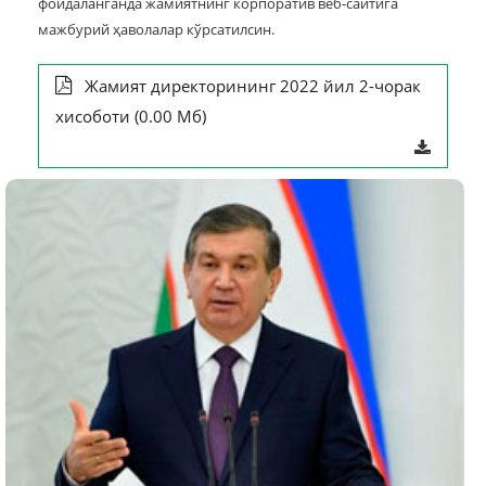
фойдаланганда жамиятнинг корпоратив веб-сайтига
мажбурий ҳаволалар кўрсатилсин.
Жамият директорининг 2022 йил 2-чорак
хисоботи (0.00 Мб)