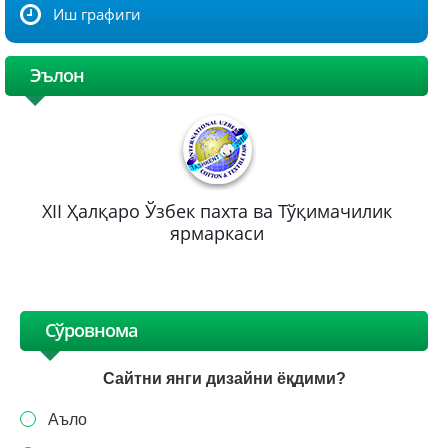
Иш графиги
Эълон
XII Ҳалқаро Ўзбек пахта ва Тўқимачилик
ярмаркаси
Сўровнома
Сайтни янги дизайни ёқдими?
Аъло