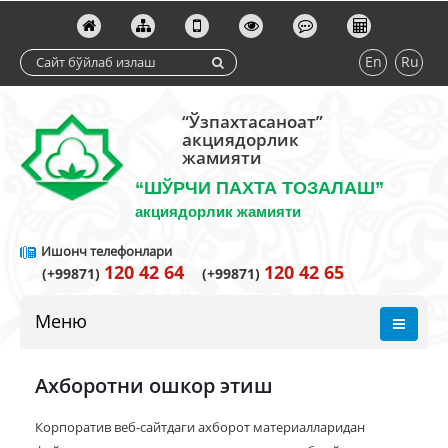
En
Ru
“Ўзпахтасаноат”
акциядорлик
жамияти
“ШЎРЧИ ПАХТА ТОЗАЛАШ”
акциядорлик жамияти
Ишонч телефонлари
120 42 64
120 42 65
(+99871)
(+99871)
Меню
Ахборотни ошкор этиш
Корпоратив веб-сайтдаги ахборот материалларидан