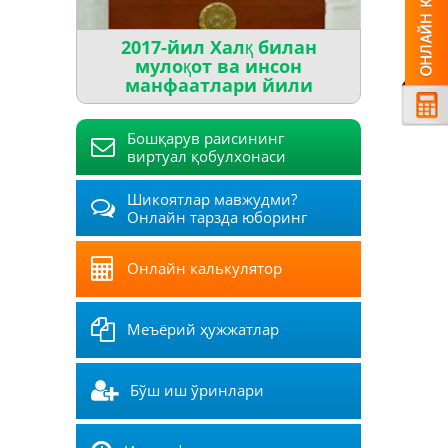
2017-йил Халқ билан
мулоқот ва инсон
манфаатлари йили
Бошқарув раисининг
виртуал қобулхонаси
Шикоятлар мавжудми?
Онлайн тарзда юборинг
Онлайн калькулятор
Меъёрий ҳужжатлар
Бўш иш ўринлари