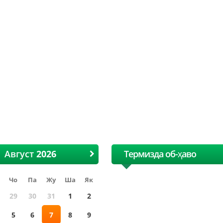
I Ҳалқаро Ўзбек пахта ва
XII Ҳалқаро Ўзбек па
Тўқимачилик ярмаркаси
Тўқимачилик ярмар
Август
Термизда об-ҳаво
Чо
Па
Жу
Ша
Як
29
30
31
1
2
5
6
7
8
9