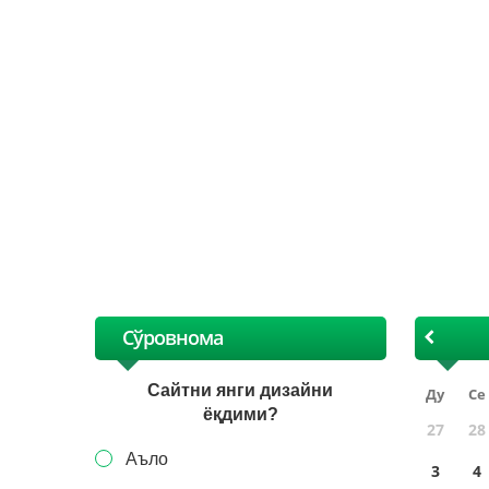
XI
Сўровнома
Сайтни янги дизайни
Ду
Се
ёқдими?
27
28
Аъло
3
4