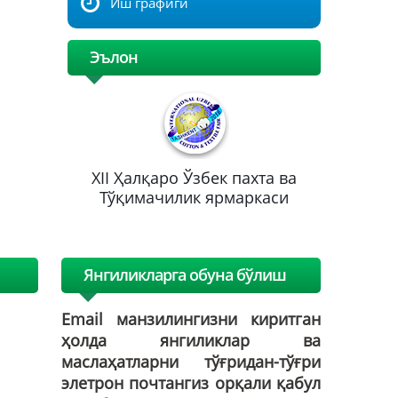
Иш графиги
Эълон
хта ва
XII Ҳалқаро Ўзбек пахта ва
XII Ҳа
каси
Тўқимачилик ярмаркаси
Тўқим
Янгиликларга обуна бўлиш
Email манзилингизни киритган
ҳолда янгиликлар ва
маслаҳатларни тўғридан-тўғри
элетрон почтангиз орқали қабул