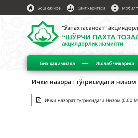
Бош саҳифа
Сайт харитаси
Мобил т
“Ўзпахтасаноат” акциядор
“ШЎРЧИ ПАХТА ТОЗА
акциядорлик жамияти
Биз ҳақимизда
Ишлаб чиқариш
Ички назорат тўғрисидаги низом
Ички назорат тугрисидаги Низом (0.00 М