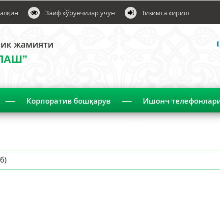
алқин
Заиф кўрувчилар учун
Тизимга кириш
лик жамияти
ЛАШ”
Корпоратив бошқарув
Ишонч телефонлар
Чораклик ҳисобот
б)