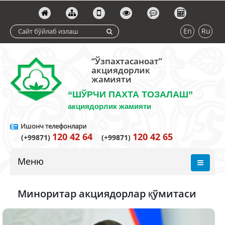
En
Ru
“Ўзпахтасаноат”
акциядорлик
жамияти
“ШЎРЧИ ПАХТА ТОЗАЛАШ”
акциядорлик жамияти
Ишонч телефонлари
120 42 64
120 42 65
(+99871)
(+99871)
Меню
Миноритар акциядорлар қўмитаси