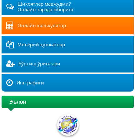
Шикоятлар мавжудми?
Онлайн тарзда юборинг
Онлайн калькулятор
Меъёрий ҳужжатлар
Бўш иш ўринлари
Иш графиги
Эълон