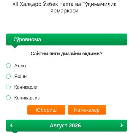
XII Ҳалқаро Ўзбек пахта ва Тўқимачилик
ярмаркаси
Сўровнома
Сайтни янги дизайни ёқдими?
Аъло
Яхши
Қониқарли
Қониқарсиз
Натижалар
Август