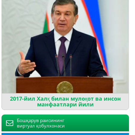
2017-йил Халқ билан мулоқот ва инсон
манфаатлари йили
Бошқарув раисининг
виртуал қобулхонаси