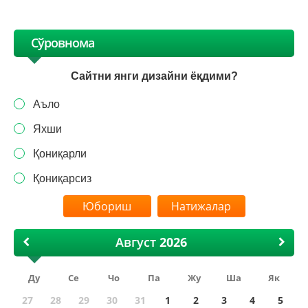
Сўровнома
Сайтни янги дизайни ёқдими?
Аъло
Яхши
Қониқарли
Қониқарсиз
Натижалар
Август
Ду
Се
Чо
Па
Жу
Ша
Як
27
28
29
30
31
1
2
3
4
5