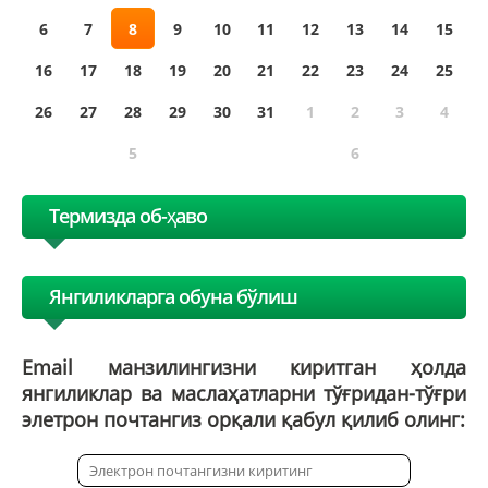
6
7
8
9
10
11
12
13
14
15
16
17
18
19
20
21
22
23
24
25
26
27
28
29
30
31
1
2
3
4
5
6
Термизда об-ҳаво
Янгиликларга обуна бўлиш
Email манзилингизни киритган ҳолда
янгиликлар ва маслаҳатларни тўғридан-тўғри
элетрон почтангиз орқали қабул қилиб олинг: