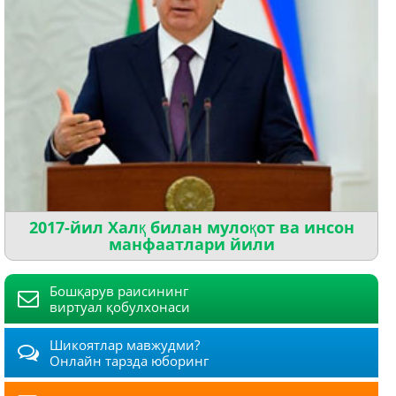
2017-йил Халқ билан мулоқот ва инсон
манфаатлари йили
Бошқарув раисининг
виртуал қобулхонаси
Шикоятлар мавжудми?
Онлайн тарзда юборинг