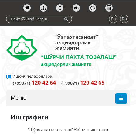
En
Ru
“Ўзпахтасаноат”
акциядорлик
жамияти
“ШЎРЧИ ПАХТА ТОЗАЛАШ”
акциядорлик жамияти
Ишонч телефонлари
120 42 64
120 42 65
(+99871)
(+99871)
Меню
Иш графиги
“Шўрчи пахта тозалаш” АЖ нинг иш вакти