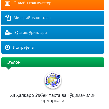
Онлайн калькулятор
Меъёрий ҳужжатлар
Бўш иш ўринлари
Иш графиги
Эълон
XII Ҳалқаро Ўзбек пахта ва Тўқимачилик
ярмаркаси